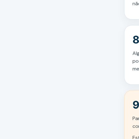
nã
8
Al
po
me
9
Pa
co
Es