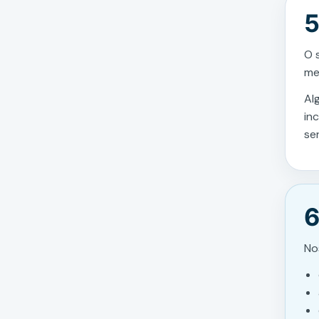
5
O 
me
Al
in
se
6
No