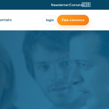
🇬🇧
Newsletter
|
Contato
|
ontato
Fale conosco
login