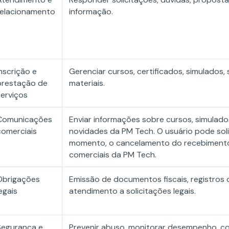
relacionamento
informação.
Inscrição e
Gerenciar cursos, certificados, simulados,
prestação de
materiais.
serviços
Comunicações
Enviar informações sobre cursos, simulados
comerciais
novidades da PM Tech. O usuário pode solic
momento, o cancelamento do recebiment
comerciais da PM Tech.
Obrigações
Emissão de documentos fiscais, registros 
egais
atendimento a solicitações legais.
Segurança e
Prevenir abuso, monitorar desempenho, corr