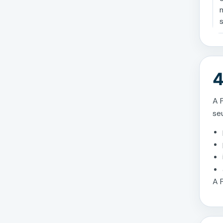
s
4
A 
se
A 