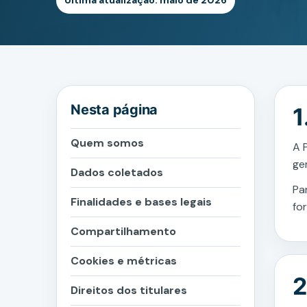
Última atualização: maio de 2026
Nesta página
1
Quem somos
A 
ge
Dados coletados
Pa
Finalidades e bases legais
fo
Compartilhamento
Cookies e métricas
2
Direitos dos titulares