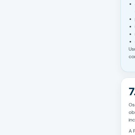
Us
co
7
Os
ob
in
A 