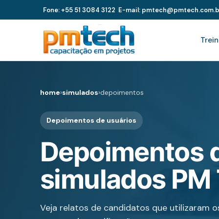
Fone: +55 51 3084 3122
E-mail: pmtech@pmtech.com.b
Trei
home
›
simulados
›
depoimentos
Depoimentos de usuários
Depoimentos d
simulados PM
Veja relatos de candidatos que utilizaram