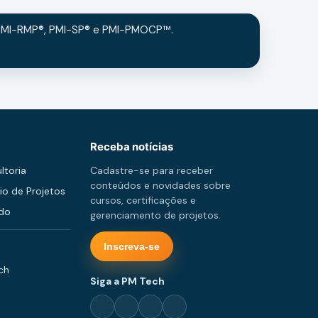
, PMI-RMP®, PMI-SP® e PMI-PMOCP™.
Receba notícias
ltoria
Cadastre-se para receber
conteúdos e novidades sobre
io de Projetos
cursos, certificações e
udo
gerenciamento de projetos.
Inscreva-se
ch
Siga a PM Tech