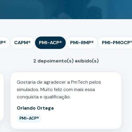
P®
CAPM®
PMI-ACP®
PMI-RMP®
PMI-PMOCP
2 depoimento(s) exibido(s)
Gostaria de agradecer a PmTech pelos
simulados. Muito feliz com mais essa
conquista e qualificação.
Orlando Ortega
PMI-ACP®