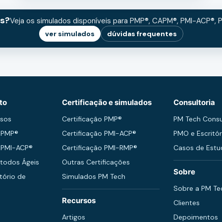
os?
Veja os simulados disponíveis para PMP®, CAPM®, PMI-ACP®
ver simulados
dúvidas frequentes
to
Certificação e simulados
Consultoria
rsos
Certificação PMP®
PM Tech Consu
 PMP®
Certificação PMI-ACP®
PMO e Escritór
 PMI-ACP®
Certificação PMI-RMP®
Casos de Est
todos Ágeis
Outras Certificações
Sobre
tório de
Simulados PM Tech
Sobre a PM Te
Recursos
Clientes
Artigos
Depoimentos