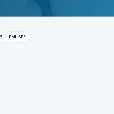
™
PMI-SP®