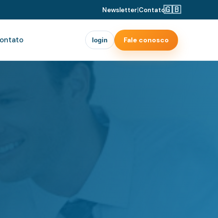
🇬🇧
Newsletter
|
Contato
|
ontato
Fale conosco
login