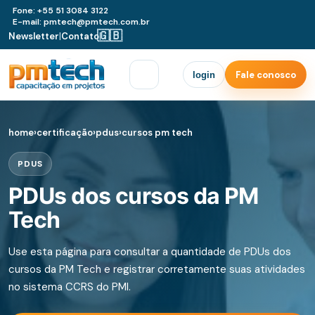
Fone: +55 51 3084 3122
E-mail: pmtech@pmtech.com.br
🇬🇧
Newsletter
|
Contato
|
Fale conosco
login
home
›
certificação
›
pdus
›
cursos pm tech
PDUS
PDUs dos cursos da PM
Tech
Use esta página para consultar a quantidade de PDUs dos
cursos da PM Tech e registrar corretamente suas atividades
no sistema CCRS do PMI.